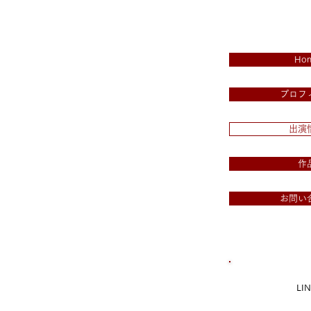
Ho
プロフ
出演
作
お問い
​LI